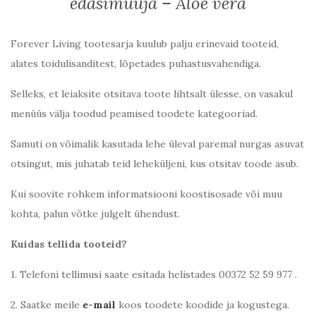
edasimüüja – Aloe vera
Forever Living tootesarja kuulub palju erinevaid tooteid,
alates toidulisanditest, lõpetades puhastusvahendiga.
Selleks, et leiaksite otsitava toote lihtsalt ülesse, on vasakul
menüüs välja toodud peamised toodete kategooriad.
Samuti on võimalik kasutada lehe üleval paremal nurgas asuvat
otsingut, mis juhatab teid leheküljeni, kus otsitav toode asub.
Kui soovite rohkem informatsiooni koostisosade või muu
kohta, palun võtke julgelt ühendust.
Kuidas tellida tooteid?
1. Telefoni tellimusi saate esitada helistades 00372 52 59 977 .
2. Saatke meile
e-mail
koos toodete koodide ja kogustega.