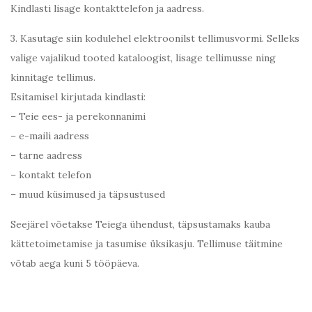
Kindlasti lisage kontakttelefon ja aadress.
3. Kasutage siin kodulehel elektroonilst tellimusvormi. Selleks
valige vajalikud tooted kataloogist, lisage tellimusse ning
kinnitage tellimus.
Esitamisel kirjutada kindlasti:
– Teie ees- ja perekonnanimi
– e-maili aadress
– tarne aadress
– kontakt telefon
– muud küsimused ja täpsustused
Seejärel võetakse Teiega ühendust, täpsustamaks kauba
kättetoimetamise ja tasumise üksikasju. Tellimuse täitmine
võtab aega kuni 5 tööpäeva.