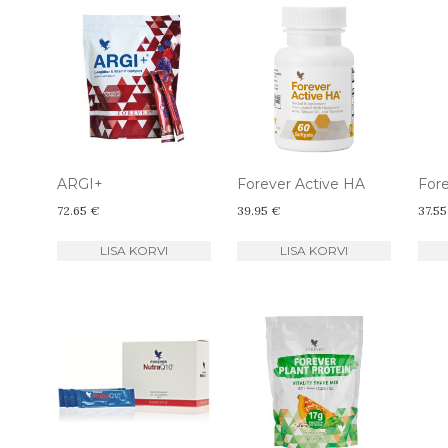
ARGI+
Forever Active HA
Fore
72.65
€
39.95
€
37.5
LISA KORVI
LISA KORVI