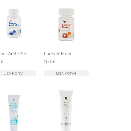
ver Arctic Sea
Forever Move
5
€
71.45
€
LISA KORVI
LISA KORVI