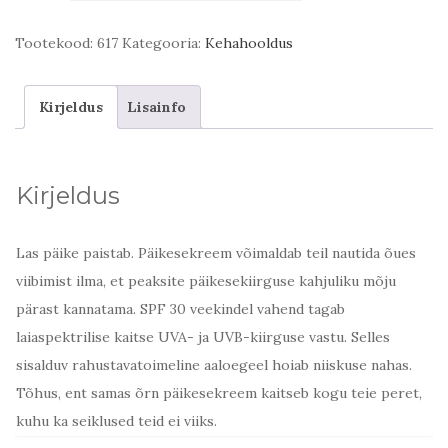
kogus
Tootekood:
617
Kategooria:
Kehahooldus
Kirjeldus
Lisainfo
Kirjeldus
Las päike paistab. Päikesekreem võimaldab teil nautida õues
viibimist ilma, et peaksite päikesekiirguse kahjuliku mõju
pärast kannatama. SPF 30 veekindel vahend tagab
laiaspektrilise kaitse UVA- ja UVB-kiirguse vastu. Selles
sisalduv rahustavatoimeline aaloegeel hoiab niiskuse nahas.
Tõhus, ent samas õrn päikesekreem kaitseb kogu teie peret,
kuhu ka seiklused teid ei viiks.