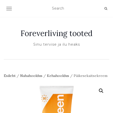
TOGGLE NAVIGATION
Foreverliving tooted
Sinu tervise ja ilu heaks
Esileht
/
Nahahooldus
/
Kehahooldus
/ Päikesekaitsekreem