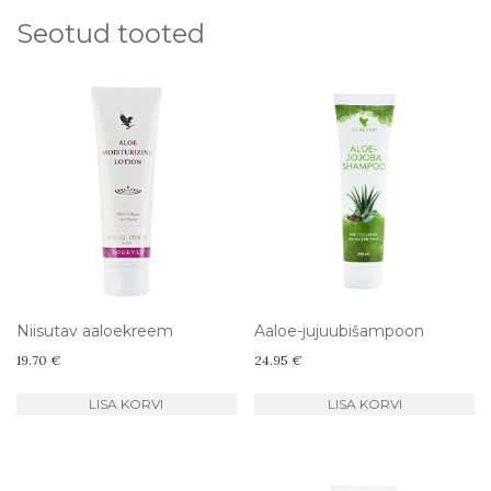
Seotud tooted
Niisutav aaloekreem
Aaloe-jujuubišampoon
19.70
€
24.95
€
LISA KORVI
LISA KORVI