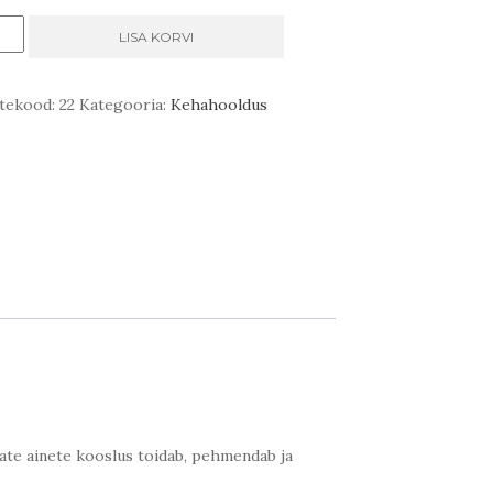
oega
LISA KORVI
ieeniline
lepulk
tekood:
22
Kategooria:
Kehahooldus
us
avate ainete kooslus toidab, pehmendab ja