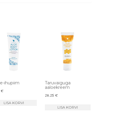
e-ihupiim
Taruvaiguga
aaloekreem
0
€
26.25
€
LISA KORVI
LISA KORVI