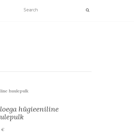
line huulepulk
loega hügieeniline
ulepulk
0
€