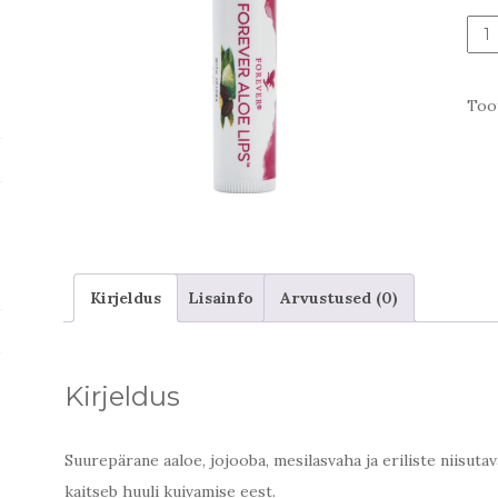
Aal
hüg
huu
Too
kog
Kirjeldus
Lisainfo
Arvustused (0)
Kirjeldus
Suurepärane aaloe, jojooba, mesilasvaha ja eriliste niisut
kaitseb huuli kuivamise eest.