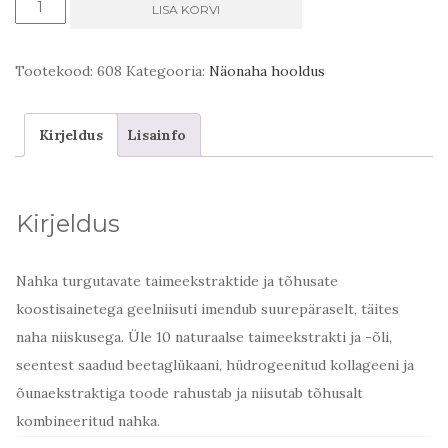
Sonya
LISA KORVI
rahustav
geelniisuti
Tootekood:
608
Kategooria:
Näonaha hooldus
kogus
Kirjeldus
Lisainfo
Kirjeldus
Nahka turgutavate taimeekstraktide ja tõhusate
koostisainetega geelniisuti imendub suurepäraselt, täites
naha niiskusega. Üle 10 naturaalse taimeekstrakti ja -õli,
seentest saadud beetaglükaani, hüdrogeenitud kollageeni ja
õunaekstraktiga toode rahustab ja niisutab tõhusalt
kombineeritud nahka.