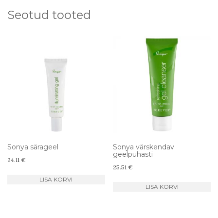
Seotud tooted
Sonya särageel
Sonya värskendav
geelpuhasti
24.11
€
25.51
€
LISA KORVI
LISA KORVI