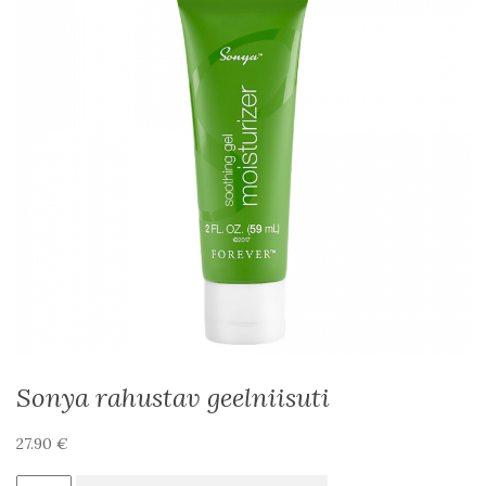
Sonya rahustav geelniisuti
27.90
€