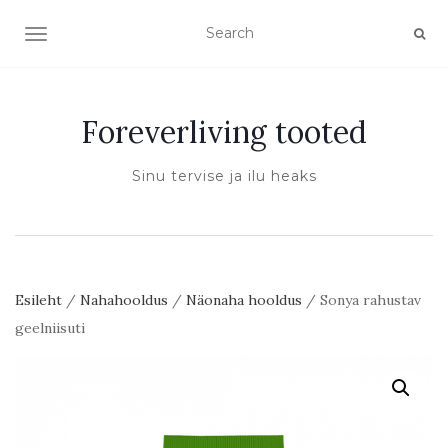
TOGGLE NAVIGATION
Foreverliving tooted
Sinu tervise ja ilu heaks
Esileht
/
Nahahooldus
/
Näonaha hooldus
/ Sonya rahustav
geelniisuti