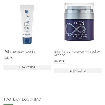
Pehmendav koorija
infinite by Forever – Taastav
kreem
21.10
€
66.35
€
LISA KORVI
LISA KORVI
TOOTEKATEGOORIAD