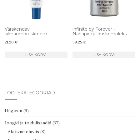
Värskendav
infinite by Forever –
silmaümbruskreem
Nahapingulduskompleks
21.20
€
59.25
€
LISA KORVI
LISA KORVI
TOOTEKATEGOORIAD
Hügieen
(9)
Joogid ja toidulisandid
(37)
Aktiivne eluviis
(8)