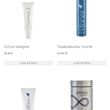
Sonya särageel
Tasakaalustav toonik
24.11
€
23.82
€
LISA KORVI
LISA KORVI