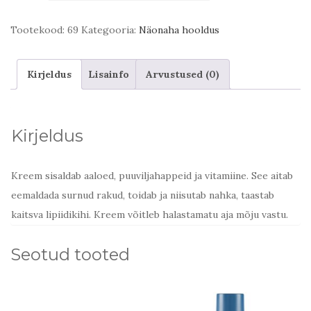
Factor
kogus
Tootekood:
69
Kategooria:
Näonaha hooldus
Kirjeldus
Lisainfo
Arvustused (0)
Kirjeldus
Kreem sisaldab aaloed, puuviljahappeid ja vitamiine. See aitab
eemaldada surnud rakud, toidab ja niisutab nahka, taastab
kaitsva lipiidikihi. Kreem võitleb halastamatu aja mõju vastu.
Seotud tooted