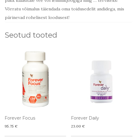
pakk klaasitäie vee või lemmikjoogiga ning … terviseks!
Võrratu võimalus täiendada oma toidusedelit andidega, mis
pärinevad rohelisest loodusest!
Seotud tooted
Forever Focus
Forever Daily
95.75
€
23.00
€