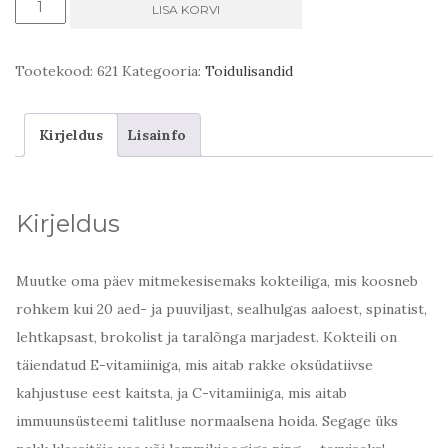
Forever
LISA KORVI
Supergreens
kogus
Tootekood:
621
Kategooria:
Toidulisandid
Kirjeldus
Lisainfo
Kirjeldus
Muutke oma päev mitmekesisemaks kokteiliga, mis koosneb
rohkem kui 20 aed- ja puuviljast, sealhulgas aaloest, spinatist,
lehtkapsast, brokolist ja taralõnga marjadest. Kokteili on
täiendatud E-vitamiiniga, mis aitab rakke oksüdatiivse
kahjustuse eest kaitsta, ja C-vitamiiniga, mis aitab
immuunsüsteemi talitluse normaalsena hoida. Segage üks