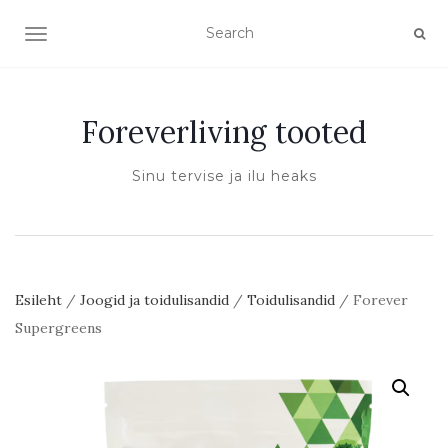
TOGGLE NAVIGATION
Foreverliving tooted
Sinu tervise ja ilu heaks
Esileht
/
Joogid ja toidulisandid
/
Toidulisandid
/ Forever
Supergreens