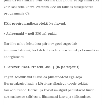
püüelda tervisliku eluviisi eesmärkide poole. Programmi DX4
võib läbi teha korra kvartalis. See on täiuslik sissejuhatus
programmile C9.
DX4 programmikomplekti kuuluvad:
+ Aaloemahl – neli 330 ml pakki
Hariliku aaloe lehtedest pärinev geel tugevdab
immuunsüsteemi, toetab toitainete omastamist ja loomulikku
energiataset.
+ Forever Plant Protein, 390 g (15 portsjonit)
Vegan-toidulisand ei sisalda piimatooteid ega soja.
Hernevalguisolaadi ja kõrvitsavalkudega toode tekitab
täiskõhutunde. Herne- ja kõrvitsavalgud panustavad luude
normaalsesse talitlusse, lihasmassi kasvu ja säilitamisse.