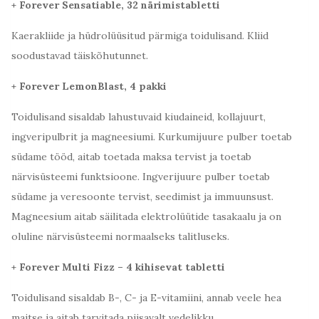
+ Forever Sensatiable, 32 närimistabletti
Kaerakliide ja hüdrolüüsitud pärmiga toidulisand. Kliid
soodustavad täiskõhutunnet.
+ Forever LemonBlast, 4 pakki
Toidulisand sisaldab lahustuvaid kiudaineid, kollajuurt,
ingveripulbrit ja magneesiumi. Kurkumijuure pulber toetab
südame tööd, aitab toetada maksa tervist ja toetab
närvisüsteemi funktsioone. Ingverijuure pulber toetab
südame ja veresoonte tervist, seedimist ja immuunsust.
Magneesium aitab säilitada elektrolüütide tasakaalu ja on
oluline närvisüsteemi normaalseks talitluseks.
+ Forever Multi Fizz – 4 kihisevat tabletti
Toidulisand sisaldab B-, C- ja E-vitamiini, annab veele hea
maitse ja aitab tarvitada piisavalt vedelikku.