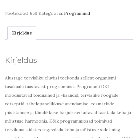
kogus
Tootekood:
659
Kategooria:
Programmid
Kirjeldus
Kirjeldus
Alustage tervisliku eluviisi teekonda sellest organismi
tasakaalu taastavast programmist. Programmi DX4
moodustavad toiduained ja -lisandid, tervislike roogade
retseptid, tähelepanelikkuse arendamise, eesmärkide
püstitamise ja tänulikkuse harjutused aitavad taastada keha ja
mõistuse harmoonia. Kõik programmiosad toimivad
tervikuna, aidates tugevdada keha ja mõistuse sidet ning