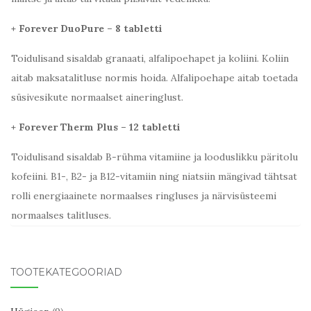
+ Forever DuoPure – 8 tabletti
Toidulisand sisaldab granaati, alfalipoehapet ja koliini. Koliin
aitab maksatalitluse normis hoida. Alfalipoehape aitab toetada
süsivesikute normaalset aineringlust.
+ Forever Therm Plus – 12 tabletti
Toidulisand sisaldab B-rühma vitamiine ja looduslikku päritolu
kofeiini. B1-, B2- ja B12-vitamiin ning niatsiin mängivad tähtsat
rolli energiaainete normaalses ringluses ja närvisüsteemi
normaalses talitluses.
TOOTEKATEGOORIAD