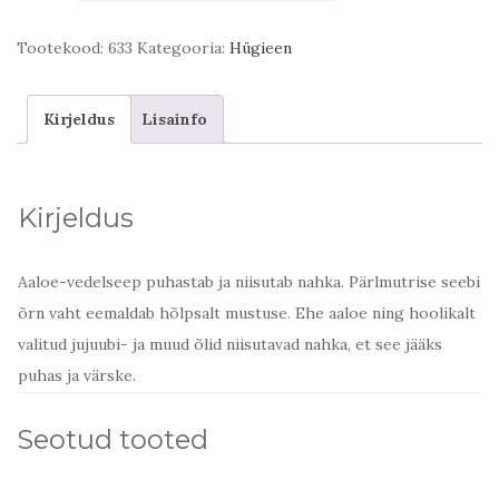
vedelseep
kogus
Tootekood:
633
Kategooria:
Hügieen
Kirjeldus
Lisainfo
Kirjeldus
Aaloe-vedelseep puhastab ja niisutab nahka. Pärlmutrise seebi
õrn vaht eemaldab hõlpsalt mustuse. Ehe aaloe ning hoolikalt
valitud jujuubi- ja muud õlid niisutavad nahka, et see jääks
puhas ja värske.
Seotud tooted