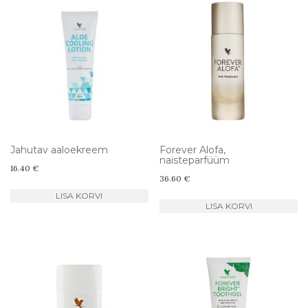
Jahutav aaloekreem
Forever Alofa,
naisteparfüüm
16.40
€
36.60
€
LISA KORVI
LISA KORVI