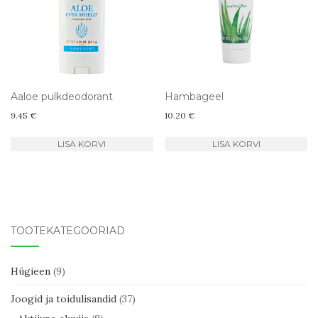
Aaloe pulkdeodorant
Hambageel
9.45
€
10.20
€
LISA KORVI
LISA KORVI
TOOTEKATEGOORIAD
Hügieen
(9)
Joogid ja toidulisandid
(37)